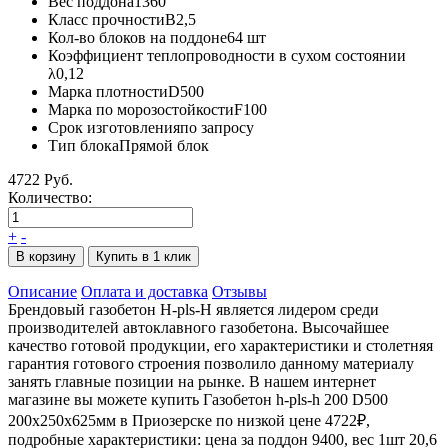
Вес поддона
1360
Класс прочности
B2,5
Кол-во блоков на поддоне
64 шт
Коэффициент теплопроводности в сухом состоянии
λ
0,12
Марка плотности
D500
Марка по морозостойкости
F100
Срок изготовления
по запросу
Тип блока
Прямой блок
4722 Руб.
Количество:
+
-
В корзину
Купить в 1 клик
Описание
Оплата и доставка
Отзывы
Брендовый газобетон Н-pls-Н является лидером среди
производителей автоклавного газобетона. Высочайшее
качество готовой продукции, его характеристики и столетняя
гарантия готового строения позволило данному материалу
занять главные позиции на рынке. В нашем интернет
магазине вы можете купить Газобетон h-pls-h 200 D500
200х250х625мм в Приозерске по низкой цене 4722₽,
подробные характеристики: цена за поддон 9400, вес 1шт 20,6