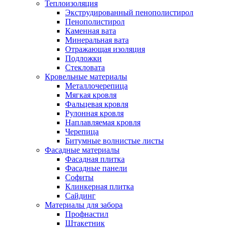
Теплоизоляция
Экструдированный пенополистирол
Пенополистирол
Каменная вата
Минеральная вата
Отражающая изоляция
Подложки
Стекловата
Кровельные материалы
Металлочерепица
Мягкая кровля
Фальцевая кровля
Рулонная кровля
Наплавляемая кровля
Черепица
Битумные волнистые листы
Фасадные материалы
Фасадная плитка
Фасадные панели
Софиты
Клинкерная плитка
Сайдинг
Материалы для забора
Профнастил
Штакетник