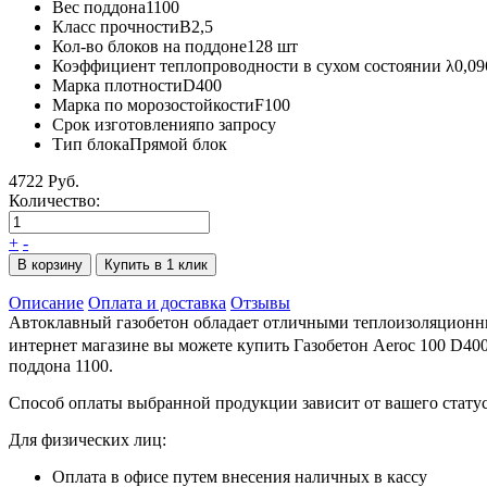
Вес поддона
1100
Класс прочности
B2,5
Кол-во блоков на поддоне
128 шт
Коэффициент теплопроводности в сухом состоянии λ
0,09
Марка плотности
D400
Марка по морозостойкости
F100
Срок изготовления
по запросу
Тип блока
Прямой блок
4722 Руб.
Количество:
+
-
В корзину
Купить в 1 клик
Описание
Оплата и доставка
Отзывы
Автоклавный газобетон обладает отличными теплоизоляционны
интернет магазине вы можете купить Газобетон Aeroc 100 D400 
поддона 1100.
Способ оплаты выбранной продукции зависит от вашего статус
Для физических лиц:
Оплата в офисе путем внесения наличных в кассу