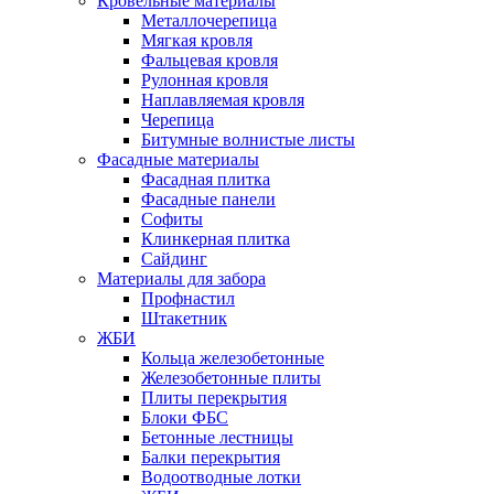
Кровельные материалы
Металлочерепица
Мягкая кровля
Фальцевая кровля
Рулонная кровля
Наплавляемая кровля
Черепица
Битумные волнистые листы
Фасадные материалы
Фасадная плитка
Фасадные панели
Софиты
Клинкерная плитка
Сайдинг
Материалы для забора
Профнастил
Штакетник
ЖБИ
Кольца железобетонные
Железобетонные плиты
Плиты перекрытия
Блоки ФБС
Бетонные лестницы
Балки перекрытия
Водоотводные лотки