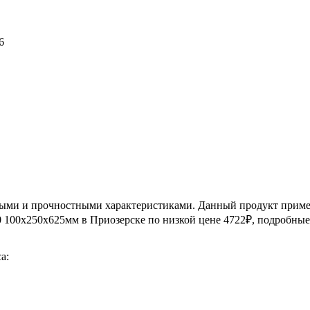
6
ми и прочностными характеристиками. Данный продукт применя
100х250х625мм в Приозерске по низкой цене 4722₽, подробные ха
а: