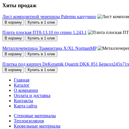
Хиты продаж
Лист композитной черепицы Palermo капучино
В корзину
Купить в 1 клик
Плита плоская ПТ8-13.10 по серии 1.243.1
В корзину
Купить в 1 клик
Металлочерепица Трамонтана X/XL NormanMP
В корзину
Купить в 1 клик
Плитка под кирпич DeKeramik Quarzit DKK 851 Берилл245x71
В корзину
Купить в 1 клик
Главная
Каталог
О компании
Оплата и доставка
Контакты
Карта сайта
Стеновые материалы
Теплоизоляция
Кровельные материалы