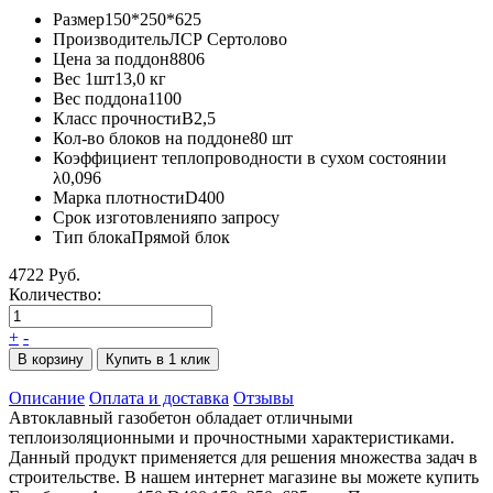
Размер
150*250*625
Производитель
ЛСР Сертолово
Цена за поддон
8806
Вес 1шт
13,0 кг
Вес поддона
1100
Класс прочности
B2,5
Кол-во блоков на поддоне
80 шт
Коэффициент теплопроводности в сухом состоянии
λ
0,096
Марка плотности
D400
Срок изготовления
по запросу
Тип блока
Прямой блок
4722 Руб.
Количество:
+
-
В корзину
Купить в 1 клик
Описание
Оплата и доставка
Отзывы
Автоклавный газобетон обладает отличными
теплоизоляционными и прочностными характеристиками.
Данный продукт применяется для решения множества задач в
строительстве. В нашем интернет магазине вы можете купить