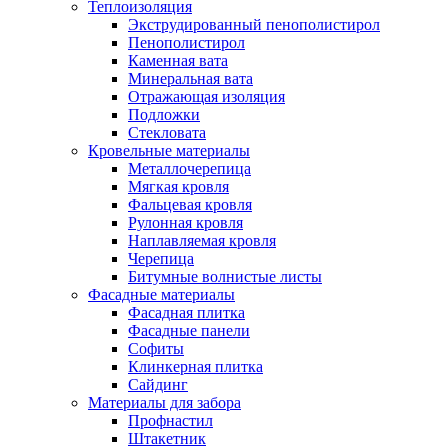
Теплоизоляция
Экструдированный пенополистирол
Пенополистирол
Каменная вата
Минеральная вата
Отражающая изоляция
Подложки
Стекловата
Кровельные материалы
Металлочерепица
Мягкая кровля
Фальцевая кровля
Рулонная кровля
Наплавляемая кровля
Черепица
Битумные волнистые листы
Фасадные материалы
Фасадная плитка
Фасадные панели
Софиты
Клинкерная плитка
Сайдинг
Материалы для забора
Профнастил
Штакетник