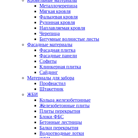
Кровельные материалы
Металлочерепица
Мягкая кровля
Фальцевая кровля
Рулонная кровля
Наплавляемая кровля
Черепица
Битумные волнистые листы
Фасадные материалы
Фасадная плитка
Фасадные панели
Софиты
Клинкерная плитка
Сайдинг
Материалы для забора
Профнастил
Штакетник
ЖБИ
Кольца железобетонные
Железобетонные плиты
Плиты перекрытия
Блоки ФБС
Бетонные лестницы
Балки перекрытия
Водоотводные лотки