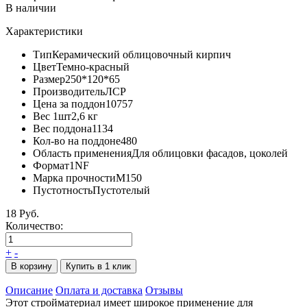
В наличии
Характеристики
Тип
Керамический облицовочный кирпич
Цвет
Темно-красный
Размер
250*120*65
Производитель
ЛСР
Цена за поддон
10757
Вес 1шт
2,6 кг
Вес поддона
1134
Кол-во на поддоне
480
Область применения
Для облицовки фасадов, цоколей
Формат
1NF
Марка прочности
М150
Пустотность
Пустотелый
18 Руб.
Количество:
+
-
В корзину
Купить в 1 клик
Описание
Оплата и доставка
Отзывы
Этот стройматериал имеет широкое применение для