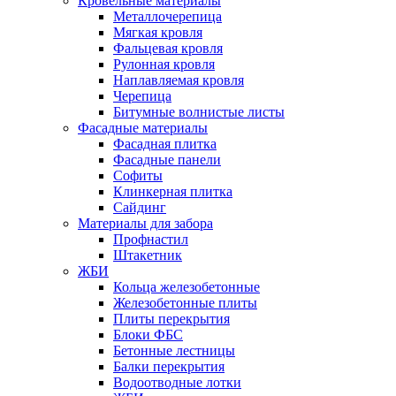
Кровельные материалы
Металлочерепица
Мягкая кровля
Фальцевая кровля
Рулонная кровля
Наплавляемая кровля
Черепица
Битумные волнистые листы
Фасадные материалы
Фасадная плитка
Фасадные панели
Софиты
Клинкерная плитка
Сайдинг
Материалы для забора
Профнастил
Штакетник
ЖБИ
Кольца железобетонные
Железобетонные плиты
Плиты перекрытия
Блоки ФБС
Бетонные лестницы
Балки перекрытия
Водоотводные лотки