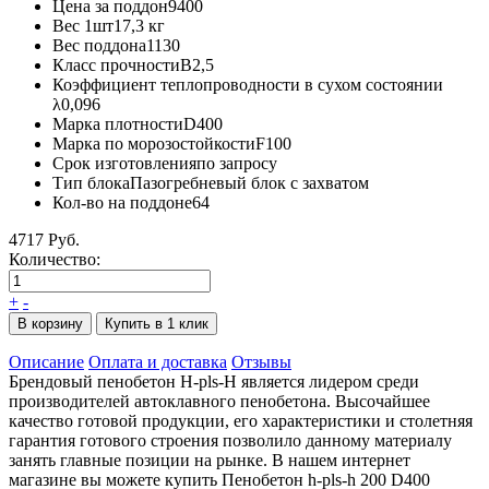
Цена за поддон
9400
Вес 1шт
17,3 кг
Вес поддона
1130
Класс прочности
B2,5
Коэффициент теплопроводности в сухом состоянии
λ
0,096
Марка плотности
D400
Марка по морозостойкости
F100
Срок изготовления
по запросу
Тип блока
Пазогребневый блок с захватом
Кол-во на поддоне
64
4717 Руб.
Количество:
+
-
В корзину
Купить в 1 клик
Описание
Оплата и доставка
Отзывы
Брендовый пенобетон Н-pls-Н является лидером среди
производителей автоклавного пенобетона. Высочайшее
качество готовой продукции, его характеристики и столетняя
гарантия готового строения позволило данному материалу
занять главные позиции на рынке. В нашем интернет
магазине вы можете купить Пенобетон h-pls-h 200 D400