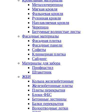
Кровельные материалы
Металлочерепица
Мягкая кровля
Фальцевая кровля
Рулонная кровля
Наплавляемая кровля
Черепица
Битумные волнистые листы
Фасадные материалы
Фасадная плитка
Фасадные панели
Софиты
Клинкерная плитка
Сайдинг
Материалы для забора
Профнастил
Штакетник
ЖБИ
Кольца железобетонные
Железобетонные плиты
Плиты перекрытия
Блоки ФБС
Бетонные лестницы
Балки перекрытия
Водоотводные лотки