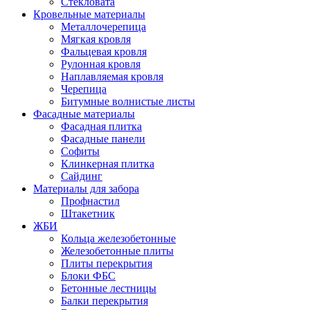
Стекловата
Кровельные материалы
Металлочерепица
Мягкая кровля
Фальцевая кровля
Рулонная кровля
Наплавляемая кровля
Черепица
Битумные волнистые листы
Фасадные материалы
Фасадная плитка
Фасадные панели
Софиты
Клинкерная плитка
Сайдинг
Материалы для забора
Профнастил
Штакетник
ЖБИ
Кольца железобетонные
Железобетонные плиты
Плиты перекрытия
Блоки ФБС
Бетонные лестницы
Балки перекрытия