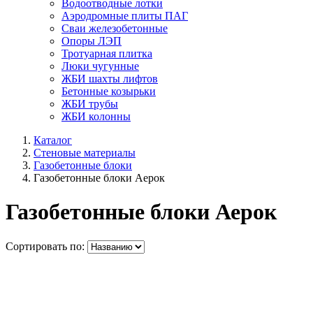
Водоотводные лотки
Аэродромные плиты ПАГ
Сваи железобетонные
Опоры ЛЭП
Тротуарная плитка
Люки чугунные
ЖБИ шахты лифтов
Бетонные козырьки
ЖБИ трубы
ЖБИ колонны
Каталог
Стеновые материалы
Газобетонные блоки
Газобетонные блоки Аерок
Газобетонные блоки Аерок
Сортировать по: