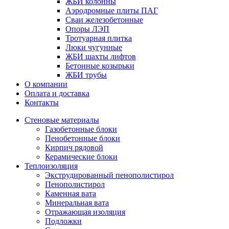
ЖБИ колонны
Аэродромные плиты ПАГ
Сваи железобетонные
Опоры ЛЭП
Тротуарная плитка
Люки чугунные
ЖБИ шахты лифтов
Бетонные козырьки
ЖБИ трубы
О компании
Оплата и доставка
Контакты
Стеновые материалы
Газобетонные блоки
Пенобетонные блоки
Кирпич рядовой
Керамические блоки
Теплоизоляция
Экструдированный пенополистирол
Пенополистирол
Каменная вата
Минеральная вата
Отражающая изоляция
Подложки