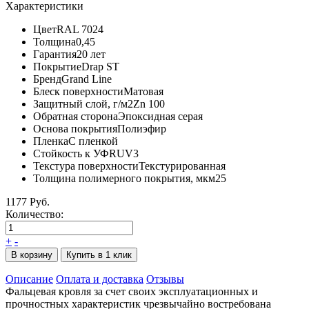
Характеристики
Цвет
RAL 7024
Толщина
0,45
Гарантия
20 лет
Покрытие
Drap ST
Бренд
Grand Line
Блеск поверхности
Матовая
Защитный слой, г/м2
Zn 100
Обратная сторона
Эпоксидная серая
Основа покрытия
Полиэфир
Пленка
С пленкой
Стойкость к УФ
RUV3
Текстура поверхности
Текстурированная
Толщина полимерного покрытия, мкм
25
1177 Руб.
Количество:
+
-
В корзину
Купить в 1 клик
Описание
Оплата и доставка
Отзывы
Фальцевая кровля за счет своих эксплуатационных и
прочностных характеристик чрезвычайно востребована