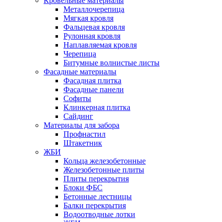
Кровельные материалы
Металлочерепица
Мягкая кровля
Фальцевая кровля
Рулонная кровля
Наплавляемая кровля
Черепица
Битумные волнистые листы
Фасадные материалы
Фасадная плитка
Фасадные панели
Софиты
Клинкерная плитка
Сайдинг
Материалы для забора
Профнастил
Штакетник
ЖБИ
Кольца железобетонные
Железобетонные плиты
Плиты перекрытия
Блоки ФБС
Бетонные лестницы
Балки перекрытия
Водоотводные лотки