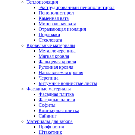
Теплоизоляция
Экструдированный пенополистирол
Пенополистирол
Каменная вата
Минеральная вата
Отражающая изоляция
Подложки
Стекловата
Кровельные материалы
Металлочерепица
Мягкая кровля
Фальцевая кровля
Рулонная кровля
Наплавляемая кровля
Черепица
Битумные волнистые листы
Фасадные материалы
Фасадная плитка
Фасадные панели
Софиты
Клинкерная плитка
Сайдинг
Материалы для забора
Профнастил
Штакетник