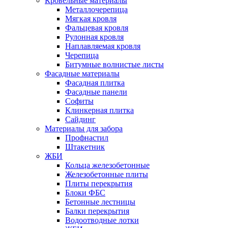
Кровельные материалы
Металлочерепица
Мягкая кровля
Фальцевая кровля
Рулонная кровля
Наплавляемая кровля
Черепица
Битумные волнистые листы
Фасадные материалы
Фасадная плитка
Фасадные панели
Софиты
Клинкерная плитка
Сайдинг
Материалы для забора
Профнастил
Штакетник
ЖБИ
Кольца железобетонные
Железобетонные плиты
Плиты перекрытия
Блоки ФБС
Бетонные лестницы
Балки перекрытия
Водоотводные лотки