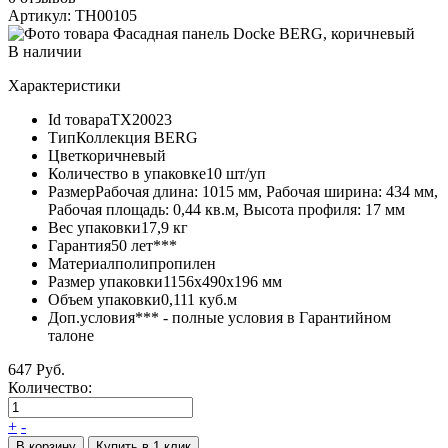
Артикул: TH00105
В наличии
Характеристики
Id товара
ТХ20023
Тип
Коллекция BERG
Цвет
коричневый
Количество в упаковке
10 шт/уп
Размер
Рабочая длина: 1015 мм, Рабочая ширина: 434 мм,
Рабочая площадь: 0,44 кв.м, Высота профиля: 17 мм
Вес упаковки
17,9 кг
Гарантия
50 лет***
Материал
полипропилен
Размер упаковки
1156х490х196 мм
Объем упаковки
0,111 куб.м
Доп.условия
*** - полные условия в Гарантийном
талоне
647 Руб.
Количество:
+
-
В корзину
Купить в 1 клик