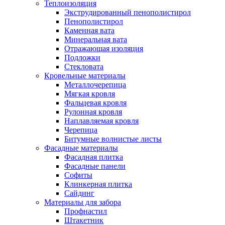
Теплоизоляция
Экструдированный пенополистирол
Пенополистирол
Каменная вата
Минеральная вата
Отражающая изоляция
Подложки
Стекловата
Кровельные материалы
Металлочерепица
Мягкая кровля
Фальцевая кровля
Рулонная кровля
Наплавляемая кровля
Черепица
Битумные волнистые листы
Фасадные материалы
Фасадная плитка
Фасадные панели
Софиты
Клинкерная плитка
Сайдинг
Материалы для забора
Профнастил
Штакетник